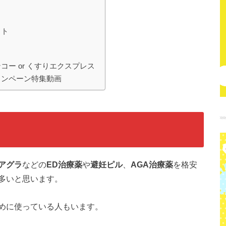
ット
ー or くすりエクスプレス
ャンペーン特集動画
アグラ
などの
ED治療薬
や
避妊ピル
、
AGA治療薬
を格安
多いと思います。
めに使っている人もいます。