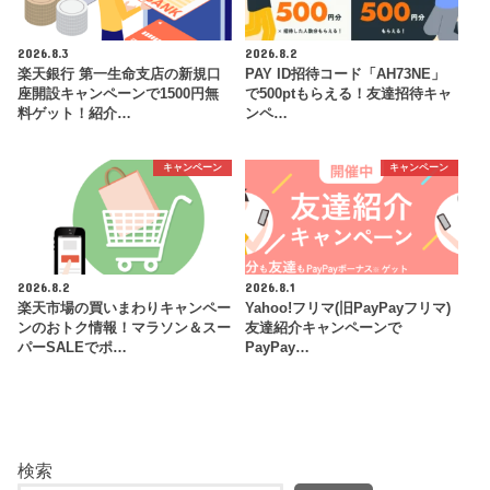
2026.8.3
2026.8.2
楽天銀行 第一生命支店の新規口
PAY ID招待コード「AH73NE」
座開設キャンペーンで1500円無
で500ptもらえる！友達招待キャ
料ゲット！紹介…
ンペ…
キャンペーン
キャンペーン
2026.8.2
2026.8.1
楽天市場の買いまわりキャンペー
Yahoo!フリマ(旧PayPayフリマ)
ンのおトク情報！マラソン＆スー
友達紹介キャンペーンで
パーSALEでポ…
PayPay…
検索