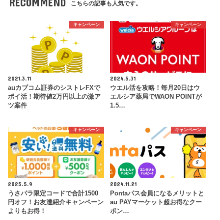
RECOMMEND
こちらの記事も人気です。
キャンペーン
キャンペーン
2021.3.11
2024.5.31
auカブコム証券のシストレFXで
ウエル活を攻略！毎月20日はウ
ポイ活！期待値2万円以上の激ア
エルシア薬局でWAON POINTが
ツ案件
1.5…
キャンペーン
キャンペーン
2025.5.9
2024.11.21
うさパラ限定コードで合計1500
Pontaパス会員になるメリットと
円オフ！お友達紹介キャンペーン
au PAYマーケット超お得なクー
よりもお得！
ポン…