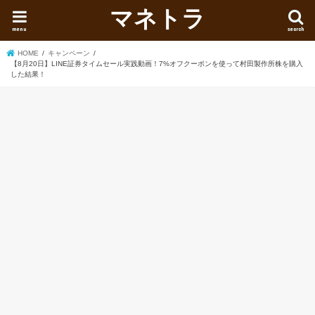
マネトラ
menu
search
HOME
キャンペーン
【8月20日】LINE証券タイムセール実践動画！7%オフクーポンを使って村田製作所株を購入
した結果！