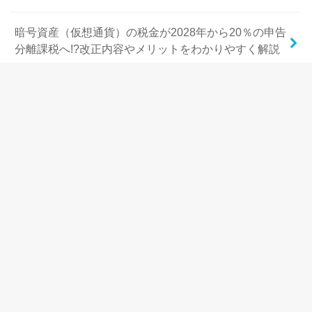
暗号資産（仮想通貨）の税金が2028年から20％の申告
分離課税へ!?改正内容やメリットをわかりやすく解説
みずほ銀行ご紹介プログラムで1000円分のみずほポイ
ント無料ゲット！ポイントサイトも併用可能！
【2026年最新】menu配達員の登録キャンペーンを徹
底解説！招待コードで最大級のボーナスを稼ぐ方法！
TikTok Liteの招待キャンペーンでえらべるPayを無料
で大量ゲット！争奪戦・ランキングチャレンジも激ア
ツ！！