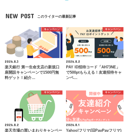
NEW POST
このライターの最新記事
キャンペーン
キャンペーン
2026.8.3
2026.8.2
楽天銀行 第一生命支店の新規口
PAY ID招待コード「AH73NE」
座開設キャンペーンで1500円無
で500ptもらえる！友達招待キャ
料ゲット！紹介…
ンペ…
キャンペーン
キャンペーン
2026.8.2
2026.8.1
楽天市場の買いまわりキャンペー
Yahoo!フリマ(旧PayPayフリマ)