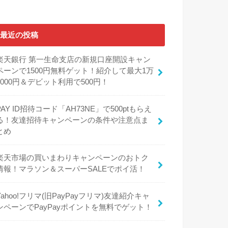
最近の投稿
楽天銀行 第一生命支店の新規口座開設キャン
ペーンで1500円無料ゲット！紹介して最大1万
5000円＆デビット利用で500円！
PAY ID招待コード「AH73NE」で500ptもらえ
る！友達招待キャンペーンの条件や注意点ま
とめ
楽天市場の買いまわりキャンペーンのおトク
情報！マラソン＆スーパーSALEでポイ活！
Yahoo!フリマ(旧PayPayフリマ)友達紹介キャ
ンペーンでPayPayポイントを無料でゲット！