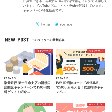
に真似できる、再現性の高いお得情報をブログで公開して
います。 YouTubeでは、マネトラchを開設しています。
キャンペーン特化動画です。
Twitter
YouTube
NEW POST
このライターの最新記事
キャンペーン
キャンペーン
2026.8.3
2026.8.2
楽天銀行 第一生命支店の新規口
PAY ID招待コード「AH73NE」
座開設キャンペーンで1500円無
で500ptもらえる！友達招待キャ
料ゲット！紹介…
ンペ…
キャンペーン
キャンペーン