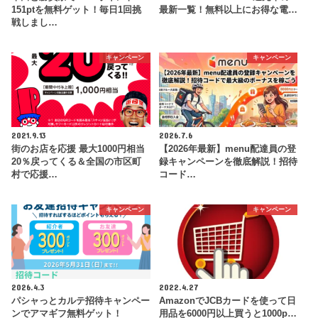
151ptを無料ゲット！毎日1回挑
最新一覧！無料以上にお得な電…
戦しまし…
キャンペーン
キャンペーン
2021.9.13
2026.7.6
街のお店を応援 最大1000円相当
【2026年最新】menu配達員の登
20％戻ってくる＆全国の市区町
録キャンペーンを徹底解説！招待
村で応援…
コード…
キャンペーン
キャンペーン
2026.4.3
2022.4.27
パシャっとカルテ招待キャンペー
AmazonでJCBカードを使って日
ンでアマギフ無料ゲット！
用品を6000円以上買うと1000p…