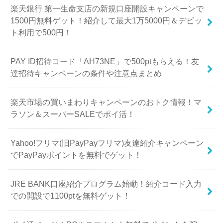
での開設で1100ptを無料ゲット！
ポイ活ページ！PCやスマホから無料でポイントを貯
めましょう！
暗号資産（仮想通貨）の税金が2028年から20％の申告
分離課税へ!?改正内容やメリットをわかりやすく解説
みずほ銀行ご紹介プログラムで1000円分のみずほポイ
ント無料ゲット！ポイントサイトも併用可能！
【2026年最新】menu配達員の登録キャンペーンを徹
底解説！招待コードで最大級のボーナスを稼ぐ方法！
TikTok Liteの招待キャンペーンでえらべるPayを無料
で大量ゲット！争奪戦・ランキングチャレンジも激ア
ツ！！