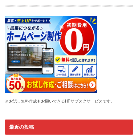
最近の投稿
楽天銀行 第一生命支店の新規口座開設キャンペーンで
1500円無料ゲット！紹介して最大1万5000円＆デビッ
ト利用で500円！
PAY ID招待コード「AH73NE」で500ptもらえる！友
達招待キャンペーンの条件や注意点まとめ
楽天市場の買いまわりキャンペーンのおトク情報！マ
ラソン＆スーパーSALEでポイ活！
Yahoo!フリマ(旧PayPayフリマ)友達紹介キャンペーン
でPayPayポイントを無料でゲット！
JRE BANK口座紹介プログラム始動！紹介コード入力