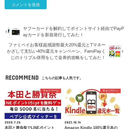
ヤフーカードを解約してポイントサイト経由でPayP
ayカードを新規発行してみた！
ファミペイお客様超感謝祭最大20%還元とTマネー
かざして支払い40%還元キャンペーン、FamiPayく
じのトリプル併用をして金券的攻略をしてみた！
RECOMMEND
こちらの記事も人気です。
キャンペーン
キャンペーン
2020.7.26
2023.10.14
本田と勝負祭でLINEポイント
Amazon Kindle 100%還元本の