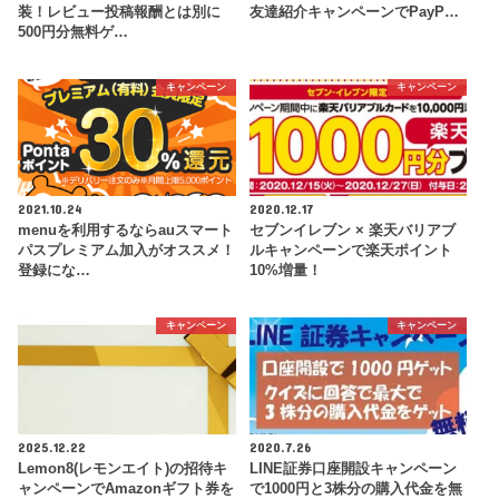
装！レビュー投稿報酬とは別に
友達紹介キャンペーンでPayP…
500円分無料ゲ…
キャンペーン
キャンペーン
2021.10.24
2020.12.17
menuを利用するならauスマート
セブンイレブン × 楽天バリアブ
パスプレミアム加入がオススメ！
ルキャンペーンで楽天ポイント
登録にな…
10%増量！
キャンペーン
キャンペーン
2025.12.22
2020.7.26
Lemon8(レモンエイト)の招待キ
LINE証券口座開設キャンペーン
ャンペーンでAmazonギフト券を
で1000円と3株分の購入代金を無