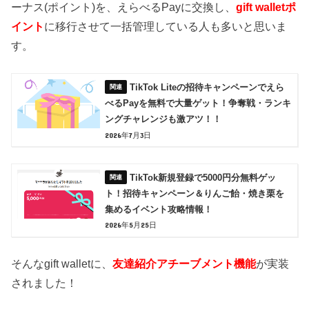
ーナス(ポイント)を、えらべるPayに交換し、
gift walletポ
イント
に移行させて一括管理している人も多いと思いま
す。
TikTok Liteの招待キャンペーンでえら
べるPayを無料で大量ゲット！争奪戦・ランキ
ングチャレンジも激アツ！！
2026年7月3日
TikTok新規登録で5000円分無料ゲッ
ト！招待キャンペーン＆りんご飴・焼き栗を
集めるイベント攻略情報！
2026年5月25日
そんなgift walletに、
友達紹介アチーブメント機能
が実装
されました！