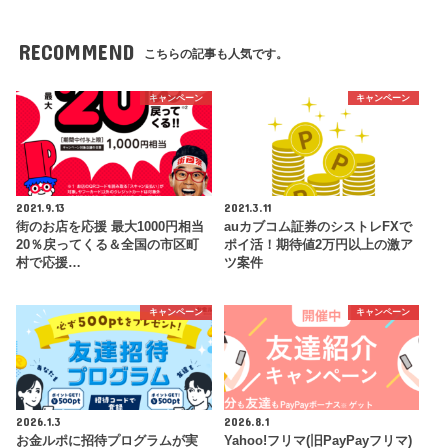
RECOMMEND
こちらの記事も人気です。
キャンペーン
キャンペーン
2021.9.13
2021.3.11
街のお店を応援 最大1000円相当
auカブコム証券のシストレFXで
20％戻ってくる＆全国の市区町
ポイ活！期待値2万円以上の激ア
村で応援…
ツ案件
キャンペーン
キャンペーン
2026.1.3
2026.8.1
お金ルポに招待プログラムが実
Yahoo!フリマ(旧PayPayフリマ)