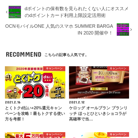
dポイントの保有数を見られたくない人にオススメ
のdポイントカード利用上限設定活用術
OCNモバイルONE 人気のスマホ SUMMER BARGA
IN 2020 開催中！
RECOMMEND
こちらの記事も人気です。
キャンペーン
キャンペーン
2021.2.16
2021.2.12
とくトクd払い+20%還元キャン
ケロッグ オールブラン ブランリ
ペーンを攻略！最もトクする使い
ッチ ほっとひといきショコラが
方を考察！
高確率で当…
キャンペーン
キャンペーン