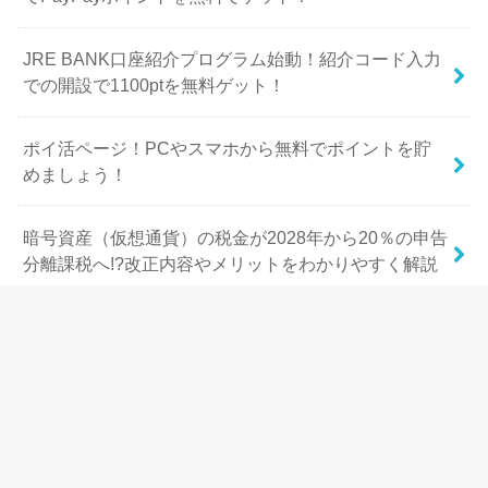
JRE BANK口座紹介プログラム始動！紹介コード入力
での開設で1100ptを無料ゲット！
ポイ活ページ！PCやスマホから無料でポイントを貯
めましょう！
暗号資産（仮想通貨）の税金が2028年から20％の申告
分離課税へ!?改正内容やメリットをわかりやすく解説
みずほ銀行ご紹介プログラムで1000円分のみずほポイ
ント無料ゲット！ポイントサイトも併用可能！
【2026年最新】menu配達員の登録キャンペーンを徹
底解説！招待コードで最大級のボーナスを稼ぐ方法！