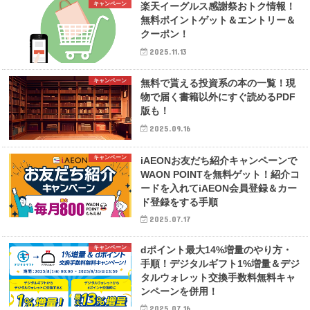
キャンペーン
楽天イーグルス感謝祭おトク情報！
無料ポイントゲット＆エントリー＆
クーポン！
2025.11.13
キャンペーン
無料で貰える投資系の本の一覧！現
物で届く書籍以外にすぐ読めるPDF
版も！
2025.09.16
キャンペーン
iAEONお友だち紹介キャンペーンで
WAON POINTを無料ゲット！紹介コ
ードを入れてiAEON会員登録＆カー
ド登録をする手順
2025.07.17
キャンペーン
dポイント最大14%増量のやり方・
手順！デジタルギフト1%増量＆デジ
タルウォレット交換手数料無料キャ
ンペーンを併用！
2025.07.16