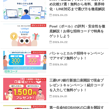
め比較17選！無料から有料、業界特
化・LINE対応まで選び方を徹底解説
2026.04.25
ポイントサイト
Powl（ポール）の評判・安全性を徹
底解説！お得な招待コードで特典を
ゲットしよう
2026.04.22
キャンペーン
パシャっとカルテ招待キャンペーン
でアマギフ無料ゲット！
2026.04.03
口座開設で現金ゲット
三菱UFJ銀行新規口座開設で現金プ
レゼントキャンペーン！紹介コード
を入力して無料ゲット！
2026.04.01
キャンペーン
第一生命NEOBANKの口座を開設す